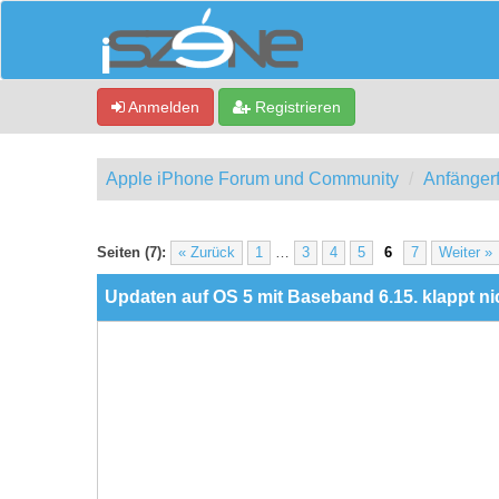
Anmelden
Registrieren
Apple iPhone Forum und Community
Anfänger
0 Bewertung(en) - 0 im Durchschnitt
1
2
3
4
5
Seiten (7):
« Zurück
1
…
3
4
5
6
7
Weiter »
Updaten auf OS 5 mit Baseband 6.15. klappt nic