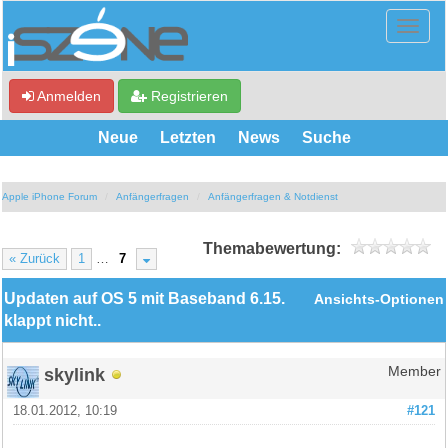
Anmelden
Registrieren
Neue
Letzten
News
Suche
Apple iPhone Forum
Anfängerfragen
Anfängerfragen & Notdienst
Themabewertung:
« Zurück
1
…
7
Updaten auf OS 5 mit Baseband 6.15.
Ansichts-Optionen
klappt nicht..
skylink
Member
18.01.2012, 10:19
#121