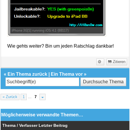
Wie gehts weiter? Bin um jeden Ratschlag dankbar!
Zitieren
«
Ein Thema zurück
|
Ein Thema vor
»
« Zurück
1
…
7
Möglicherweise verwandte Themen…
Thema / Verfasser
Letzter Beitrag