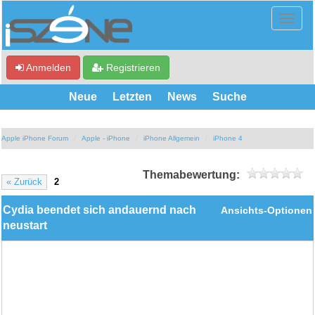
Anmelden
Registrieren
Neue
Letzten
News
Suche
Apple iPhone Forum
Apple - iPhone
iPhone Allgemein
iPhone 4
Themabewertung:
« Zurück
2
Cydia beendet sich andauernd nach
Ansichts-Optionen
neustart