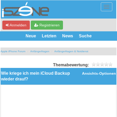
Anmelden
Registrieren
Neue
Letzten
News
Suche
Apple iPhone Forum
Anfängerfragen
Anfängerfragen & Notdienst
Themabewertung:
Wie kriege ich mein iCloud Backup
Ansichts-Optionen
wieder drauf?