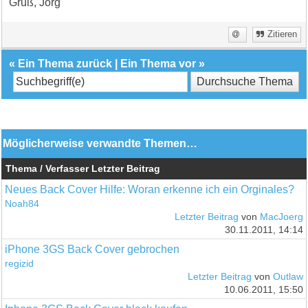
Gruß, Jörg
Zitieren
«
Ein Thema zurück
|
Ein Thema vor
»
Möglicherweise verwandte Themen…
Thema / Verfasser
Letzter Beitrag
Neues Back Cover Hilfe: Woran erkenne ich ein Orginales?
Noah84
Letzter Beitrag
von
MacJoerg
30.11.2011, 14:14
iPhone 3GS Back Cover gebrochen
regizid
Letzter Beitrag
von
Outlaw
10.06.2011, 15:50