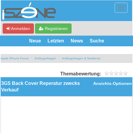
Anmelden
Registrieren
Neue
Letzten
News
Suche
Apple iPhone Forum
Anfängerfragen
Anfängerfragen & Notdienst
Themabewertung:
3GS Back Cover Reperatur zwecks
Ansichts-Optionen
Verkauf