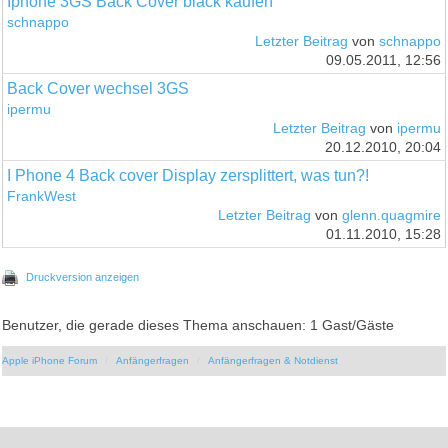
Iphone 3GS Back Cover black kaufen
schnappo
Letzter Beitrag
von
schnappo
09.05.2011, 12:56
Back Cover wechsel 3GS
ipermu
Letzter Beitrag
von
ipermu
20.12.2010, 20:04
I Phone 4 Back cover Display zersplittert, was tun?!
FrankWest
Letzter Beitrag
von
glenn.quagmire
01.11.2010, 15:28
Druckversion anzeigen
Benutzer, die gerade dieses Thema anschauen: 1 Gast/Gäste
Apple iPhone Forum
Anfängerfragen
Anfängerfragen & Notdienst