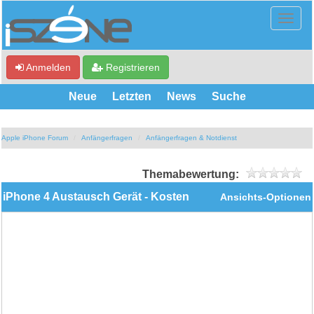
Anmelden
Registrieren
Neue
Letzten
News
Suche
Apple iPhone Forum
Anfängerfragen
Anfängerfragen & Notdienst
Themabewertung:
iPhone 4 Austausch Gerät - Kosten
Ansichts-Optionen