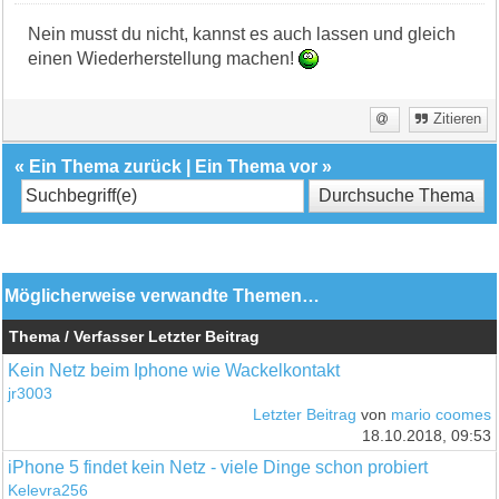
Nein musst du nicht, kannst es auch lassen und gleich
einen Wiederherstellung machen!
Zitieren
«
Ein Thema zurück
|
Ein Thema vor
»
Möglicherweise verwandte Themen…
Thema / Verfasser
Letzter Beitrag
Kein Netz beim Iphone wie Wackelkontakt
jr3003
Letzter Beitrag
von
mario coomes
18.10.2018, 09:53
iPhone 5 findet kein Netz - viele Dinge schon probiert
Kelevra256