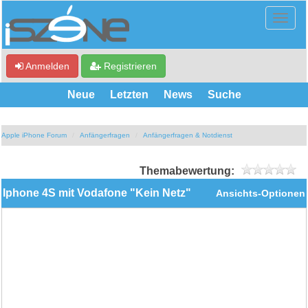
Anmelden
Registrieren
Neue
Letzten
News
Suche
Apple iPhone Forum
Anfängerfragen
Anfängerfragen & Notdienst
Themabewertung:
Iphone 4S mit Vodafone "Kein Netz"
Ansichts-Optionen