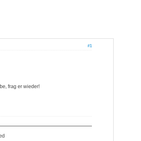
#1
e, frag er wieder!
ed