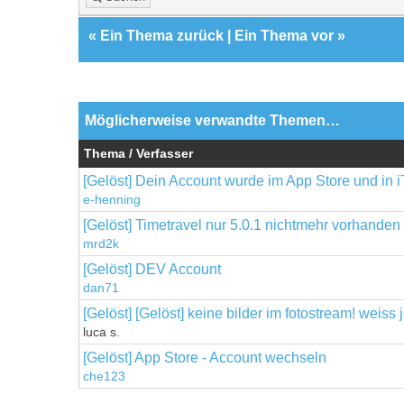
«
Ein Thema zurück
|
Ein Thema vor
»
Möglicherweise verwandte Themen…
Thema / Verfasser
[Gelöst] Dein Account wurde im App Store und in iT
e-henning
[Gelöst] Timetravel nur 5.0.1 nichtmehr vorhanden
mrd2k
[Gelöst] DEV Account
dan71
[Gelöst] [Gelöst] keine bilder im fotostream! weis
luca s.
[Gelöst] App Store - Account wechseln
che123