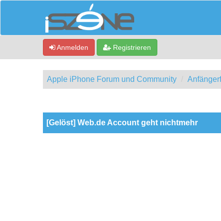
Anmelden
Registrieren
Apple iPhone Forum und Community
Anfänger
0 Bewertung(en) - 0 im Durchschnitt
1
2
3
4
5
[Gelöst] Web.de Account geht nichtmehr