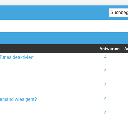
Antworten
A
unes deaktiviert.
4
5
3
s jemand wies geht?
6
8