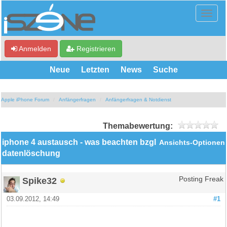
Anmelden
Registrieren
Neue
Letzten
News
Suche
Apple iPhone Forum
Anfängerfragen
Anfängerfragen & Notdienst
Themabewertung:
iphone 4 austausch - was beachten bzgl
Ansichts-Optionen
datenlöschung
Spike32
Posting Freak
03.09.2012, 14:49
#1