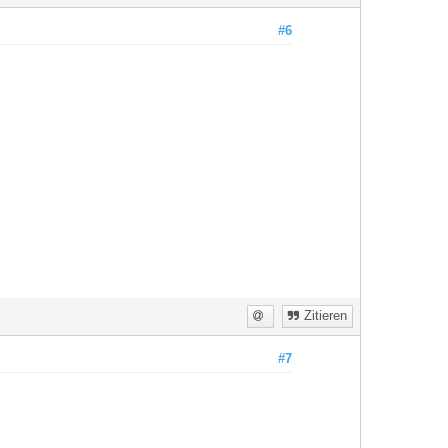
#6
Zitieren
#7