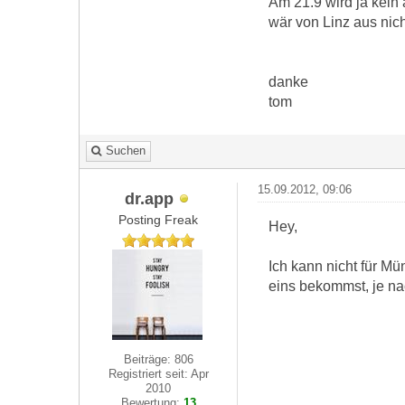
Am 21.9 wird ja kein
wär von Linz aus nich
danke
tom
Suchen
15.09.2012, 09:06
dr.app
Posting Freak
Hey,
Ich kann nicht für M
eins bekommst, je na
Beiträge: 806
Registriert seit: Apr
2010
Bewertung:
13