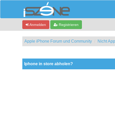
Anmelden
Registrieren
Apple iPhone Forum und Community
Nicht App
0 Bewertung(en) - 0 im Durchschnitt
1
2
3
4
5
Iphone in store abholen?