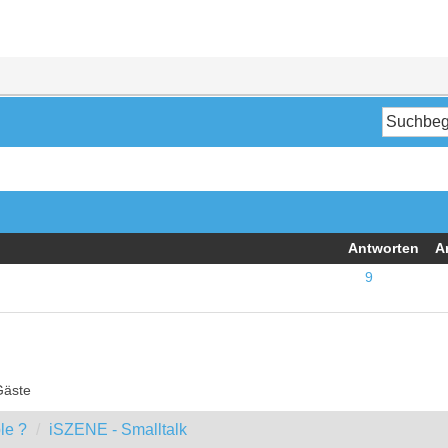
Antworten
A
9
Gäste
le ?
iSZENE - Smalltalk