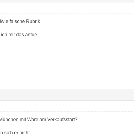
dwie falsche Rubrik
ich mir das antue
 München mit Ware am Verkaufsstart?
 sich er nicht.