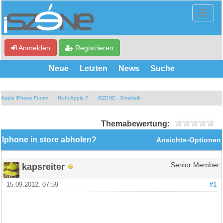
Anmelden
Registrieren
Neue
Letzten
News
Suche
Apple iPhone Forum
Nicht Apple ?
iSZENE - Smalltalk
Themabewertung:
Iphone in store abholen?
Ansichts-Optionen
kapsreiter
Senior Member
15.09.2012, 07:59
#1