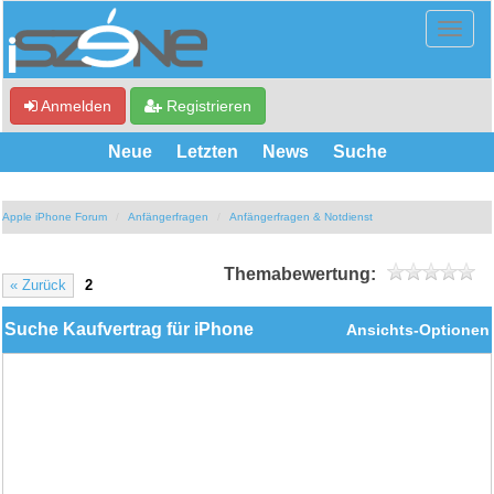
Anmelden
Registrieren
Neue
Letzten
News
Suche
Apple iPhone Forum
Anfängerfragen
Anfängerfragen & Notdienst
Themabewertung:
« Zurück
2
Suche Kaufvertrag für iPhone
Ansichts-Optionen