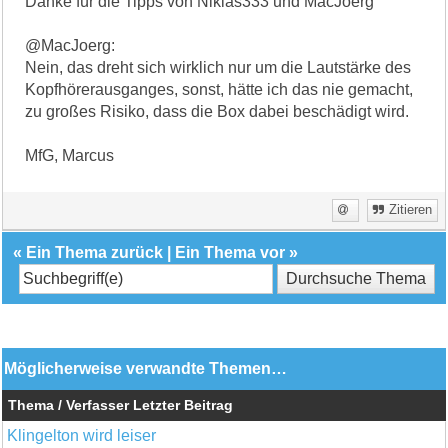
Danke für die Tipps von Niklas333 und MacJoerg
@MacJoerg:
Nein, das dreht sich wirklich nur um die Lautstärke des
Kopfhörerausganges, sonst, hätte ich das nie gemacht,
zu großes Risiko, dass die Box dabei beschädigt wird.
MfG, Marcus
Zitieren
«
Ein Thema zurück
|
Ein Thema vor
»
Möglicherweise verwandte Themen…
Thema / Verfasser
Letzter Beitrag
Klingelton wird leiser