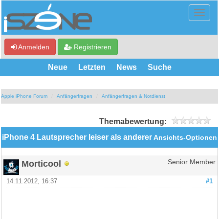
Anmelden
Registrieren
Neue
Letzten
News
Suche
Apple iPhone Forum
Anfängerfragen
Anfängerfragen & Notdienst
Themabewertung:
iPhone 4 Lautsprecher leiser als anderer
Ansichts-Optionen
Morticool
Senior Member
14.11.2012, 16:37
#1