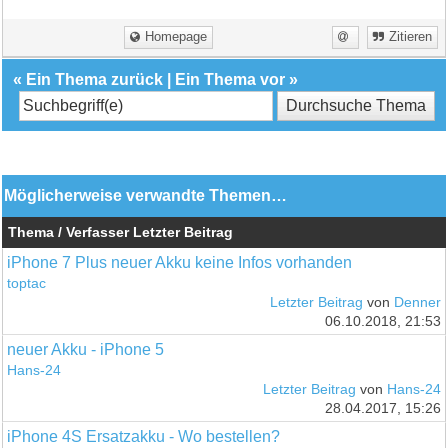
Homepage
Zitieren
«
Ein Thema zurück
|
Ein Thema vor
»
Möglicherweise verwandte Themen…
Thema / Verfasser
Letzter Beitrag
iPhone 7 Plus neuer Akku keine Infos vorhanden
toptac
Letzter Beitrag
von
Denner
06.10.2018, 21:53
neuer Akku - iPhone 5
Hans-24
Letzter Beitrag
von
Hans-24
28.04.2017, 15:26
iPhone 4S Ersatzakku - Wo bestellen?