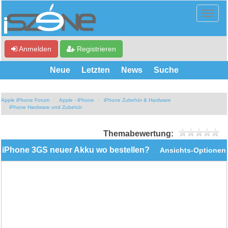
Anmelden
Registrieren
Neue
Letzten
News
Suche
Apple iPhone Forum
Apple - iPhone
iPhone Zubehör & Hardware
iPhone Hardware und Zubehör
Themabewertung:
iPhone 3GS neuer Akku wo bestellen?
Ansichts-Optionen