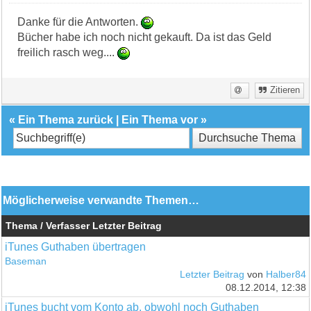
Danke für die Antworten.
Bücher habe ich noch nicht gekauft. Da ist das Geld
freilich rasch weg....
Zitieren
«
Ein Thema zurück
|
Ein Thema vor
»
Möglicherweise verwandte Themen…
Thema / Verfasser
Letzter Beitrag
iTunes Guthaben übertragen
Baseman
Letzter Beitrag
von
Halber84
08.12.2014, 12:38
iTunes bucht vom Konto ab, obwohl noch Guthaben