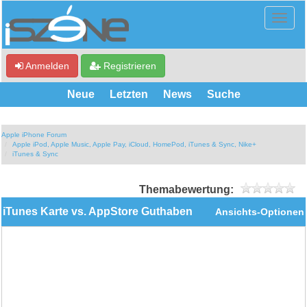
Anmelden
Registrieren
Neue
Letzten
News
Suche
Apple iPhone Forum
Apple iPod, Apple Music, Apple Pay, iCloud, HomePod, iTunes & Sync, Nike+
iTunes & Sync
Themabewertung:
iTunes Karte vs. AppStore Guthaben
Ansichts-Optionen