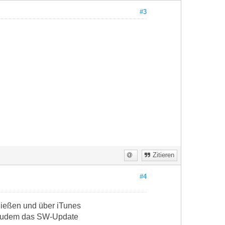
#3
Zitieren
#4
hließen und über iTunes
nd zudem das SW-Update