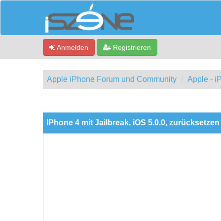
Anmelden
Registrieren
Apple iPhone Forum und Community
Apple - 
0 Bewertung(en) - 0 im Durchschnitt
1
2
3
4
5
IPhone 4 mit Jailbreak, iOS 5.0.0, zurücksetze