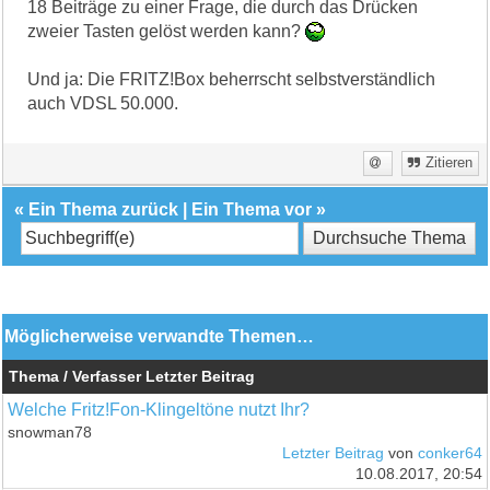
18 Beiträge zu einer Frage, die durch das Drücken
zweier Tasten gelöst werden kann?
Und ja: Die FRITZ!Box beherrscht selbstverständlich
auch VDSL 50.000.
Zitieren
«
Ein Thema zurück
|
Ein Thema vor
»
Möglicherweise verwandte Themen…
Thema / Verfasser
Letzter Beitrag
Welche Fritz!Fon-Klingeltöne nutzt Ihr?
snowman78
Letzter Beitrag
von
conker64
10.08.2017, 20:54