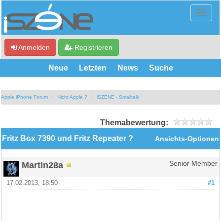
Anmelden
Registrieren
Neue
Letzten
News
Suche
Apple iPhone Forum
Nicht Apple ?
iSZENE - Smalltalk
Themabewertung:
Fritz Box 7390 und Fritz Repeater ?
Ansichts-Optionen
Martin28a
Senior Member
17.02.2013, 18:50
#1