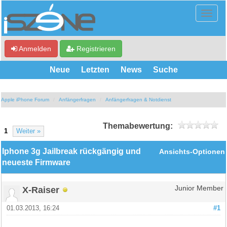
Anmelden
Registrieren
Neue
Letzten
News
Suche
Apple iPhone Forum
Anfängerfragen
Anfängerfragen & Notdienst
Themabewertung:
1
Weiter »
Iphone 3g Jailbreak rückgängig und
Ansichts-Optionen
neueste Firmware
X-Raiser
Junior Member
01.03.2013, 16:24
#1