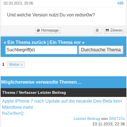
02.03.2013, 20:06
#20
Und welche Version nutzt Du von redsn0w?
Homepage
Zitieren
«
Ein Thema zurück
|
Ein Thema vor
»
1
Weiter »
Möglicherweise verwandte Themen…
Thema / Verfasser
Letzter Beitrag
Apple iPhone 7 nach Update auf die neueste Dev-Beta kein
Mikrofone mehr
RaZerBenQ
Letzter Beitrag
von
SK6722s
23.11.2019, 22:36