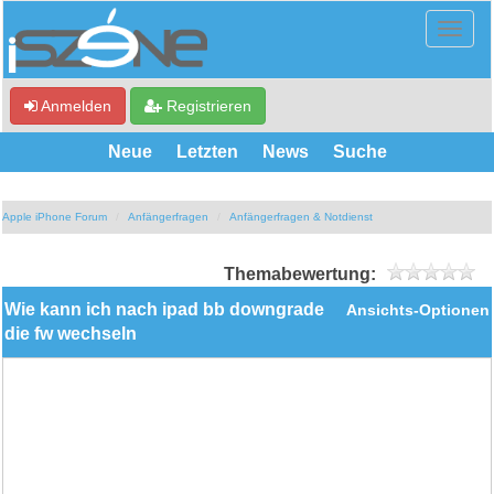
Anmelden
Registrieren
Neue
Letzten
News
Suche
Apple iPhone Forum
Anfängerfragen
Anfängerfragen & Notdienst
Themabewertung:
Wie kann ich nach ipad bb downgrade
Ansichts-Optionen
die fw wechseln