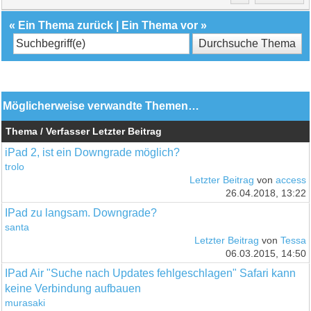
«
Ein Thema zurück
|
Ein Thema vor
»
Möglicherweise verwandte Themen…
Thema / Verfasser
Letzter Beitrag
iPad 2, ist ein Downgrade möglich?
trolo
Letzter Beitrag
von
access
26.04.2018, 13:22
IPad zu langsam. Downgrade?
santa
Letzter Beitrag
von
Tessa
06.03.2015, 14:50
IPad Air "Suche nach Updates fehlgeschlagen" Safari kann
keine Verbindung aufbauen
murasaki