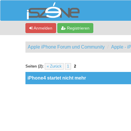
Anmelden
Registrieren
Apple iPhone Forum und Community
Apple - 
0 Bewertung(en) - 0 im Durchschnitt
1
2
3
4
5
Seiten (2):
« Zurück
1
2
iPhone4 startet nicht mehr