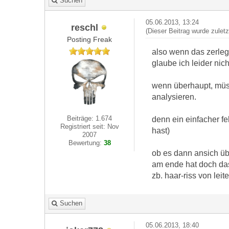
Suchen
05.06.2013, 13:24
reschl
(Dieser Beitrag wurde zulet
Posting Freak
also wenn das zerleg
glaube ich leider nic
wenn überhaupt, müss
analysieren.
Beiträge: 1.674
denn ein einfacher fe
Registriert seit: Nov
hast)
2007
Bewertung:
38
ob es dann ansich übe
am ende hat doch das
zb. haar-riss von leit
Suchen
05.06.2013, 18:40