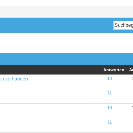
Antworten
A
kup vorhanden
13
11
18
11