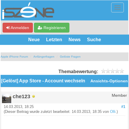
Anmelden
Registrieren
Neue
Letzten
News
Suche
Apple iPhone Forum
Anfängerfragen
Gelöste Fragen
Themabewertung:
[Gelöst] App Store - Account wechseln
Ansichts-Optionen
che123
Member
14.03.2013, 18:25
#1
(Dieser Beitrag wurde zuletzt bearbeitet: 14.03.2013, 18:35 von
Olli
.)