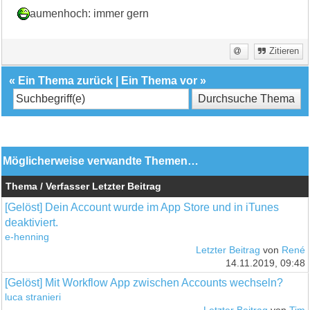
aumenhoch: immer gern
Zitieren
«
Ein Thema zurück
|
Ein Thema vor
»
Möglicherweise verwandte Themen…
Thema / Verfasser
Letzter Beitrag
[Gelöst] Dein Account wurde im App Store und in iTunes
deaktiviert.
e-henning
Letzter Beitrag
von
René
14.11.2019, 09:48
[Gelöst] Mit Workflow App zwischen Accounts wechseln?
luca stranieri