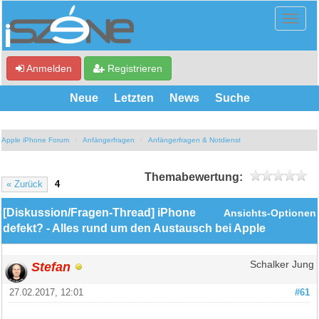
Anmelden
Registrieren
Neue
Letzten
News
Suche
Apple iPhone Forum
Anfängerfragen
Anfängerfragen & Notdienst
Themabewertung:
« Zurück
4
[Diskussion/Fragen-Thread] iPhone
Ansichts-Optionen
defekt? - Alles rund um den Austausch bei Apple
Stefan
Schalker Jung
27.02.2017, 12:01
#61