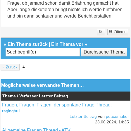
Frage, ob jemand schon damit Erfahrung gemacht hat.
Aber lange diskutieren bringt nichts ich werde hinfahren
und bin dann schlauer und werde Bericht erstatten.
Zitieren
«
Ein Thema zurück
|
Ein Thema vor
»
« Zurück
4
Möglicherweise verwandte Themen…
Thema / Verfasser
Letzter Beitrag
Fragen, Fragen, Fragen: der spontane Frage Thread:
ragingbull
Letzter Beitrag
von
peacemaker
23.06.2024, 14:35
Allgemeine Fragen Thread - ATV