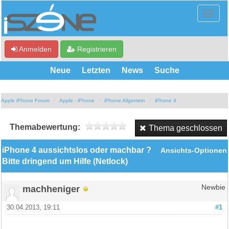
Anmelden
Registrieren
Neue
Letzten
News
Suche
Apple iPhone Forum
Apple - iPhone
iPhone Allgemein
iPhone 4
Themabewertung:
Thema geschlossen
iPhone 4 aussichtslos oder machbar ?
Ansichts-Optionen
Bitte dringend um Hilfe (Netlock)
machheniger
Newbie
30.04.2013, 19:11
#1