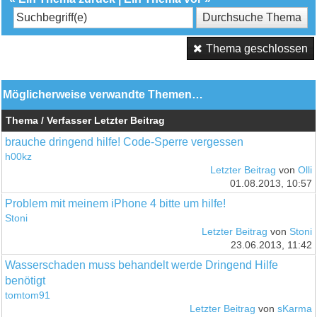
Thema geschlossen
Möglicherweise verwandte Themen…
Thema / Verfasser
Letzter Beitrag
brauche dringend hilfe! Code-Sperre vergessen
h00kz
Letzter Beitrag
von
Olli
01.08.2013, 10:57
Problem mit meinem iPhone 4 bitte um hilfe!
Stoni
Letzter Beitrag
von
Stoni
23.06.2013, 11:42
Wasserschaden muss behandelt werde Dringend Hilfe
benötigt
tomtom91
Letzter Beitrag
von
sKarma