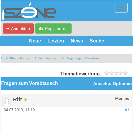
Anmelden
Registrieren
Neue
Letzten
News
Suche
Apple iPhone Forum
Anfängerfragen
Anfängerfragen & Notdienst
Themabewertung:
Fragen zum Vorabtausch
Ansichts-Optionen
Rift
Member
04.07.2013, 11:19
#1