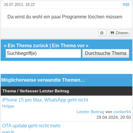
26.07.2013, 19:22
#10
Da wirst du wohl ein paar Programme löschen müssen
Zitieren
«
Ein Thema zurück
|
Ein Thema vor
»
Möglicherweise verwandte Themen…
Thema / Verfasser
Letzter Beitrag
iPhone 15 pro Max, WhatsApp geht nicht
Holgar
Letzter Beitrag
von
conker64
29.04.2024, 20:50
OTA update geht nicht mehr
poecki