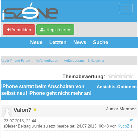
Anmelden
Registrieren
Neue
Letzten
News
Suche
Apple iPhone Forum
Anfängerfragen
Anfängerfragen & Notdienst
Themabewertung:
iPhone startet beim Anschalten von
Ansichts-Optionen
selbst neu! iPhone geht nicht mehr an!
Valon7
Junior Member
23.07.2013, 22:44
#1
(Dieser Beitrag wurde zuletzt bearbeitet: 24.07.2013, 06:48 von
KycoZ
.)