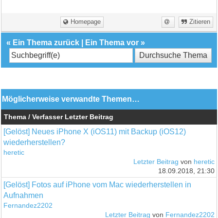
Homepage
Zitieren
«
Ein Thema zurück
|
Ein Thema vor
»
Möglicherweise verwandte Themen…
Thema / Verfasser
Letzter Beitrag
[Gelöst] Neues iPhone X (iOS11) mit Backup (iOS12)
wiederherstellen?
heretic
Letzter Beitrag
von
heretic
18.09.2018, 21:30
[Gelöst] Fotos auf iPhone vom Mac wiederherstellen in
Aufnahmen
Fernandez2202
Letzter Beitrag
von
Fernandez2202