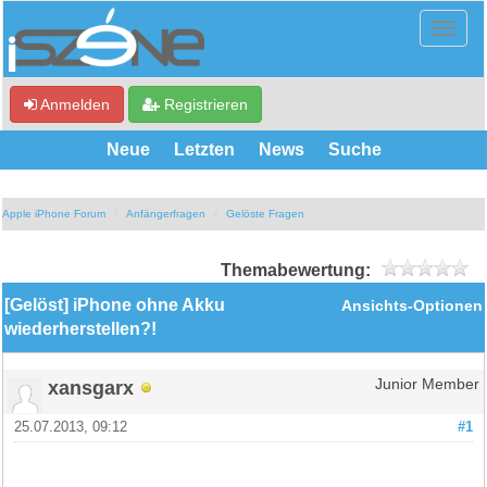
Anmelden
Registrieren
Neue
Letzten
News
Suche
Apple iPhone Forum
Anfängerfragen
Gelöste Fragen
Themabewertung:
[Gelöst] iPhone ohne Akku
Ansichts-Optionen
wiederherstellen?!
xansgarx
Junior Member
25.07.2013, 09:12
#1