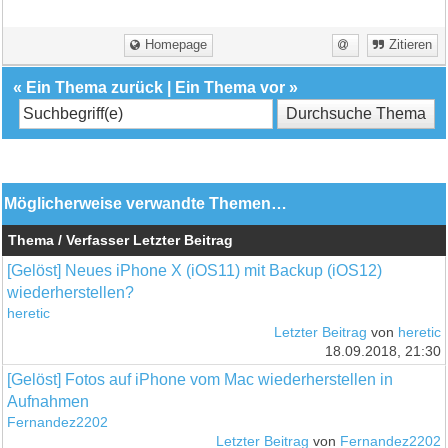
Homepage
Zitieren
«
Ein Thema zurück
|
Ein Thema vor
»
Möglicherweise verwandte Themen…
Thema / Verfasser
Letzter Beitrag
[Gelöst] Neues iPhone X (iOS11) mit Backup (iOS12)
wiederherstellen?
heretic
Letzter Beitrag
von
heretic
18.09.2018, 21:30
[Gelöst] Fotos auf iPhone vom Mac wiederherstellen in
Aufnahmen
Fernandez2202
Letzter Beitrag
von
Fernandez2202