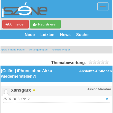
Anmelden
Registrieren
Neue
Letzten
News
Suche
Apple iPhone Forum
Anfängerfragen
Gelöste Fragen
Themabewertung:
[Gelöst] iPhone ohne Akku
Ansichts-Optionen
wiederherstellen?!
xansgarx
Junior Member
25.07.2013, 09:12
#1