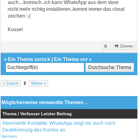
auch....komisch..ich kann WhatsApp aus dem store
nicht mehr richtig installieren..kommt immer das cloud
zeichen :-(
Kussel
Zitieren
«
Ein Thema zurück
|
Ein Thema vor
»
« Zurück
2
Weiter »
Möglicherweise verwandte Themen…
Thema / Verfasser
Letzter Beitrag
Abonnierte Kontakte: WhatsApp zeigt sie auch nach
Deaktivierung des Kontos an
fermion