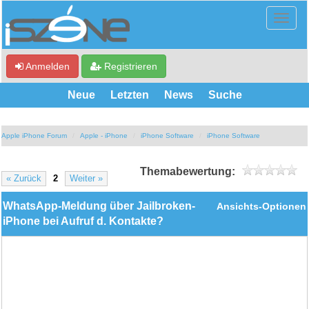
Anmelden
Registrieren
Neue
Letzten
News
Suche
Apple iPhone Forum
Apple - iPhone
iPhone Software
iPhone Software
Themabewertung:
« Zurück
2
Weiter »
WhatsApp-Meldung über Jailbroken-
Ansichts-Optionen
iPhone bei Aufruf d. Kontakte?