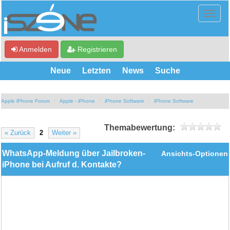
Anmelden
Registrieren
Neue
Letzten
News
Suche
Apple iPhone Forum
Apple - iPhone
iPhone Software
iPhone Software
Themabewertung:
« Zurück
2
Weiter »
WhatsApp-Meldung über Jailbroken-
Ansichts-Optionen
iPhone bei Aufruf d. Kontakte?