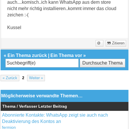
auch....komisch..ich kann WhatsApp aus dem store
nicht mehr richtig installieren..kommt immer das cloud
zeichen :-(
Kussel
Zitieren
«
Ein Thema zurück
|
Ein Thema vor
»
« Zurück
2
Weiter »
Möglicherweise verwandte Themen…
Thema / Verfasser
Letzter Beitrag
Abonnierte Kontakte: WhatsApp zeigt sie auch nach
Deaktivierung des Kontos an
fermion