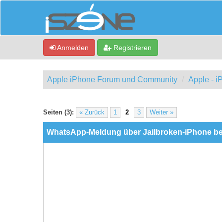
Anmelden
Registrieren
Apple iPhone Forum und Community
Apple - 
0 Bewertung(en) - 0 im Durchschnitt
1
2
3
4
5
Seiten (3):
« Zurück
1
2
3
Weiter »
WhatsApp-Meldung über Jailbroken-iPhone bei