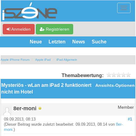
Anmelden
Registrieren
Neue
Letzten
News
Suche
Apple iPhone Forum
Apple iPad
iPad Allgemein
Themabewertung:
Mysteriös - wLan am iPad 2 funktioniert
Ansichts-Optionen
nicht im Hotel
8er-moni
Member
09.09.2013, 08:13
#1
(Dieser Beitrag wurde zuletzt bearbeitet: 09.09.2013, 08:14 von
8er-
moni
.)