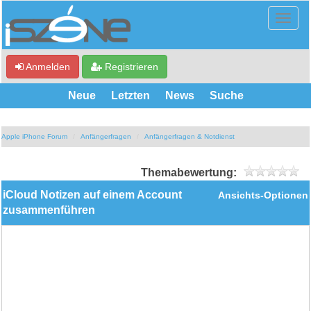
Anmelden
Registrieren
Neue
Letzten
News
Suche
Apple iPhone Forum
Anfängerfragen
Anfängerfragen & Notdienst
Themabewertung:
iCloud Notizen auf einem Account
Ansichts-Optionen
zusammenführen