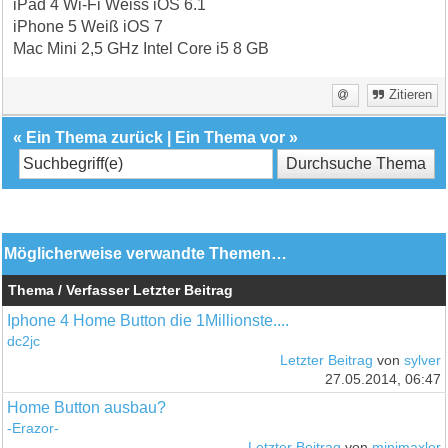
iPad 4 Wi-Fi Weiss iOS 6.1
iPhone 5 Weiß iOS 7
Mac Mini 2,5 GHz Intel Core i5 8 GB
Zitieren
«
Ein Thema zurück
|
Ein Thema vor
»
Möglicherweise verwandte Themen…
Thema / Verfasser
Letzter Beitrag
Iphone 4 Home Button die 1Millionste....
dc2jc
Letzter Beitrag
von
sylver
27.05.2014, 06:47
Home Button ausbau?
-Erazor-
Letzter Beitrag
von
minimaxler