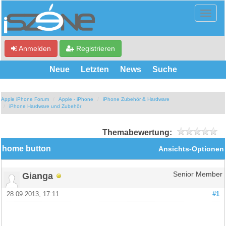
Anmelden
Registrieren
Neue
Letzten
News
Suche
Apple iPhone Forum
Apple - iPhone
iPhone Zubehör & Hardware
iPhone Hardware und Zubehör
Themabewertung:
home button
Ansichts-Optionen
Gianga
Senior Member
28.09.2013, 17:11
#1