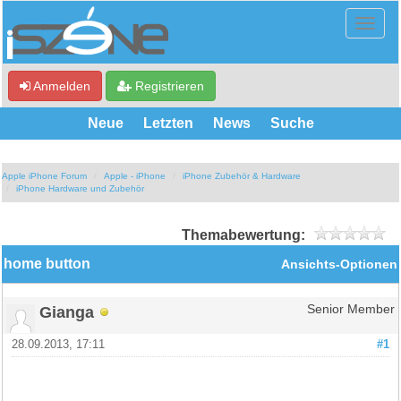
Anmelden
Registrieren
Neue
Letzten
News
Suche
Apple iPhone Forum
Apple - iPhone
iPhone Zubehör & Hardware
iPhone Hardware und Zubehör
Themabewertung:
home button
Ansichts-Optionen
Gianga
Senior Member
28.09.2013, 17:11
#1