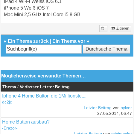
iPad 4 Wi-Fi Weiss iOS 6.1
iPhone 5 Weiß iOS 7
Mac Mini 2,5 GHz Intel Core i5 8 GB
Zitieren
«
Ein Thema zurück
|
Ein Thema vor
»
Möglicherweise verwandte Themen…
Thema / Verfasser
Letzter Beitrag
Iphone 4 Home Button die 1Millionste....
dc2jc
Letzter Beitrag
von
sylver
27.05.2014, 06:47
Home Button ausbau?
-Erazor-
Letzter Beitrag
von
minimaxler