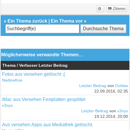
Zitieren
«
Ein Thema zurück
|
Ein Thema vor
»
Möglicherweise verwandte Themen…
Thema / Verfasser
Letzter Beitrag
Fotos aus versehen gelöscht ;(
NadineKoe
Letzter Beitrag
von
Outlaw
22.09.2016, 02:35
iMac aus Versehen Festplatten gesplittet
x3nyx
Letzter Beitrag
von
x3nyx
19.12.2014, 20:00
Aus versehen Apps aus Mediathek gelöscht.