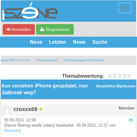
Anmelden
Registrieren
Neue
Letzten
News
Suche
Apple iPhone Forum
Anfängerfragen
Anfängerfragen & Notdienst
Themabewertung:
Aus versehen iPhone geupdatet, nun
Ansichts-Optionen
Jailbreak weg?
croxxx69
Member
30.09.2013, 12:08
#1
(Dieser Beitrag wurde zuletzt bearbeitet: 30.09.2013, 12:37 von
iDevicer
.)