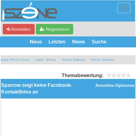
Anmelden
Registrieren
Neue
Letzten
News
Suche
Apple iPhone Forum
Apple - iPhone
iPhone Software
iPhone Software
Themabewertung:
Sparrow zeigt keine Facebook-
Ansichts-Optionen
Kontaktfotos an