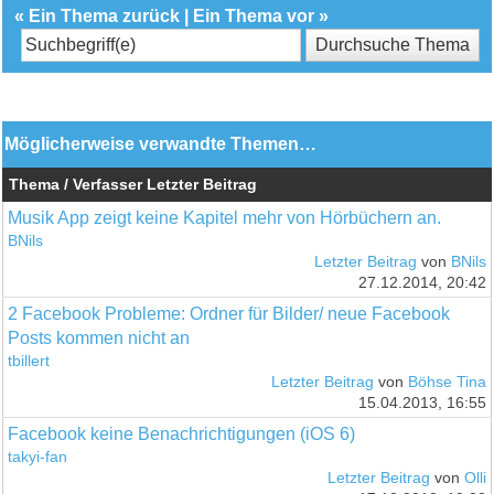
«
Ein Thema zurück
|
Ein Thema vor
»
Möglicherweise verwandte Themen…
Thema / Verfasser
Letzter Beitrag
Musik App zeigt keine Kapitel mehr von Hörbüchern an.
BNils
Letzter Beitrag
von
BNils
27.12.2014, 20:42
2 Facebook Probleme: Ordner für Bilder/ neue Facebook
Posts kommen nicht an
tbillert
Letzter Beitrag
von
Böhse Tina
15.04.2013, 16:55
Facebook keine Benachrichtigungen (iOS 6)
takyi-fan
Letzter Beitrag
von
Olli