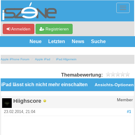
Anmelden
Registrieren
Neue
Letzten
News
Suche
Apple iPhone Forum
Apple iPad
iPad Allgemein
Themabewertung:
iPad lässt sich nicht mehr einschalten
Ansichts-Optionen
Hiighscore
Member
23.02.2014, 21:04
#1