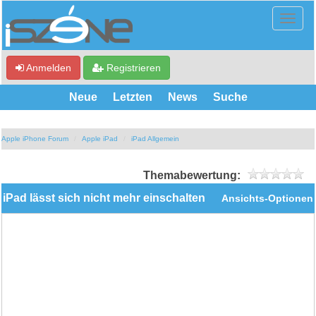
Anmelden
Registrieren
Neue
Letzten
News
Suche
Apple iPhone Forum
Apple iPad
iPad Allgemein
Themabewertung:
iPad lässt sich nicht mehr einschalten
Ansichts-Optionen