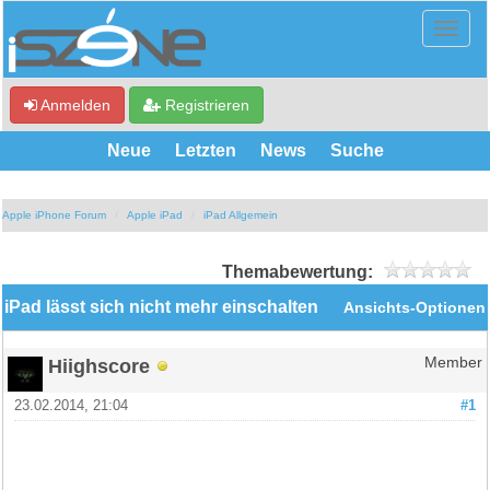
Anmelden
Registrieren
Neue
Letzten
News
Suche
Apple iPhone Forum
Apple iPad
iPad Allgemein
Themabewertung:
iPad lässt sich nicht mehr einschalten
Ansichts-Optionen
Hiighscore
Member
23.02.2014, 21:04
#1