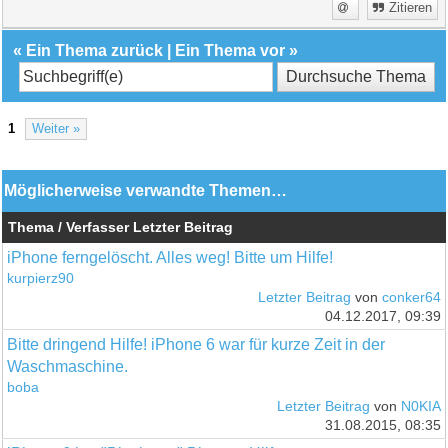
Zitieren
«
Ein Thema zurück
|
Ein Thema vor
»
1
Weiter »
Möglicherweise verwandte Themen…
Thema / Verfasser
Letzter Beitrag
iPhone ferngelöscht. Alles weg! Bitte um Hilfe!
kurpierz90
Letzter Beitrag
von
conker64
04.12.2017, 09:39
Bitte dringend Hilfe! iPhone 6 war für kurze Zeit in der
Waschmaschine.
boba
Letzter Beitrag
von
N0KIA
31.08.2015, 08:35