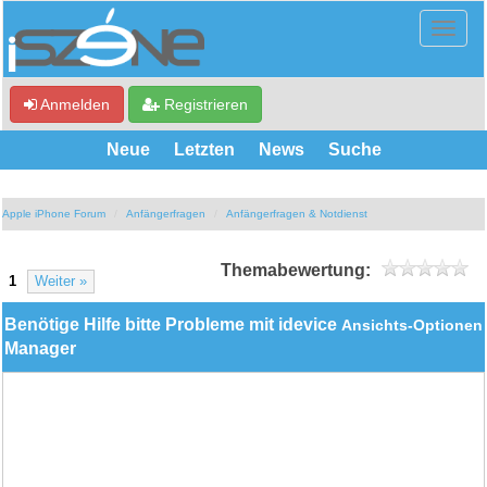
Anmelden
Registrieren
Neue
Letzten
News
Suche
Apple iPhone Forum
Anfängerfragen
Anfängerfragen & Notdienst
Themabewertung:
1
Weiter »
Benötige Hilfe bitte Probleme mit idevice
Ansichts-Optionen
Manager