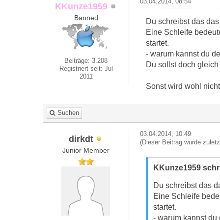
03.04.2014, 08:54
KKunze1959
Banned
Du schreibst das das 
Eine Schleife bedeut
startet.
- warum kannst du d
Beiträge: 3.208
Du sollst doch gleic
Registriert seit: Jul
2011
Sonst wird wohl nicht 
Suchen
03.04.2014, 10:49
dirkdt
(Dieser Beitrag wurde zulet
Junior Member
KKunze1959 schr
Du schreibst das da
Eine Schleife bede
startet.
- warum kannst du