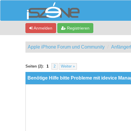
Anmelden
Registrieren
Apple iPhone Forum und Community
Anfänger
0 Bewertung(en) - 0 im Durchschnitt
1
2
3
4
5
Seiten (2):
1
2
Weiter »
Benötige Hilfe bitte Probleme mit idevice Mana