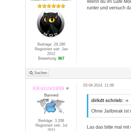
Wenn du im Safe Mode
runter und versuch da
Beiträge: 29.280
Registriert seit: Jan
2012
Bewertung:
867
Suchen
03.04.2014, 11:08
KKunze1959
Banned
dirkdt schrieb:
Ohne Jailbreak ist
Beiträge: 3.208
Registriert seit: Jul
Las das bitte mal mit 
2011