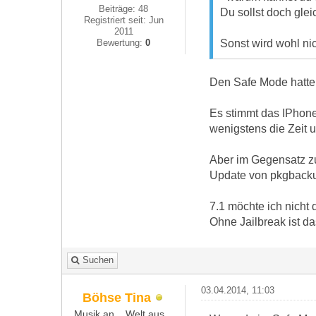
Beiträge: 48
Du sollst doch gle
Registriert seit: Jun
2011
Sonst wird wohl nic
Bewertung:
0
Den Safe Mode hatte 
Es stimmt das IPhone
wenigstens die Zeit 
Aber im Gegensatz zu
Update von pkgback
7.1 möchte ich nicht 
Ohne Jailbreak ist d
Suchen
03.04.2014, 11:03
Böhse Tina
Musik an... Welt aus...