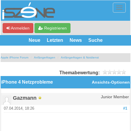
Anmelden
Registrieren
Neue
Letzten
News
Suche
Apple iPhone Forum
Anfängerfragen
Anfängerfragen & Notdienst
Themabewertung:
iPhone 4 Netzprobleme
Ansichts-Optionen
Gazmann
Junior Member
07.04.2014, 18:26
#1