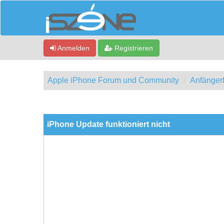
Anmelden
Registrieren
Apple iPhone Forum und Community
Anfänger
0 Bewertung(en) - 0 im Durchschnitt
1
2
3
4
5
iPhone Update funktioniert nicht