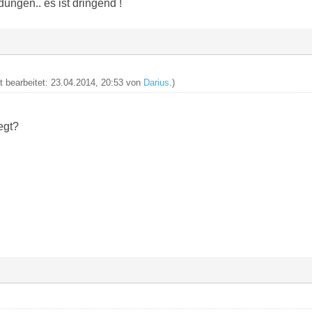
ungen.. es ist dringend !
zt bearbeitet: 23.04.2014, 20:53 von
Darius
.)
egt?