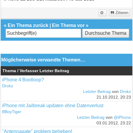
Zitieren
«
Ein Thema zurück
|
Ein Thema vor
»
Möglicherweise verwandte Themen…
Thema / Verfasser
Letzter Beitrag
iPhone 4 Bootloop?
Drokz
Letzter Beitrag
von
Drokz
21.10.2012, 20:23
iPhone mit Jailbreak updaten ohne Datenverlust
BBoyTiger
Letzter Beitrag
von
@iPhone
03.01.2012, 23:22
"Antennagate" problem beheben!