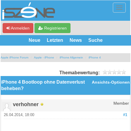
Anmelden
Registrieren
Neue
Letzten
News
Suche
Apple iPhone Forum
Apple - iPhone
iPhone Allgemein
iPhone 4
Themabewertung:
iPhone 4 Bootloop ohne Datenverlust
Ansichts-Optionen
beheben?
verhohner
Member
26.04.2014, 18:00
#1