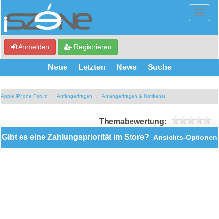
Anmelden
Registrieren
Neue
Letzten
News
Suche
Apple iPhone Forum
Anfängerfragen
Anfängerfragen & Notdienst
Themabewertung:
Gibt es eine Zahlungspriorität im Store?
Ansichts-Optionen