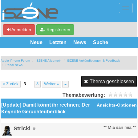
Anmelden
Registrieren
Neue
Letzten
News
Suche
Apple iPhone Forum
iSZENE Allgemein
iSZENE Ankündigungen & Feedback
Portal News
Thema geschlossen
« Zurück
3
…
8
Weiter »
Themabewertung:
[Update] Damit könnt ihr rechnen: Der
Ansichts-Optionen
Keynote Gerüchteüberblick
Stricki
** Mia san mia **