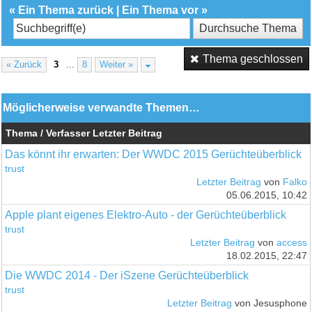
«
Ein Thema zurück
|
Ein Thema vor
»
Thema geschlossen
« Zurück
3
…
8
Weiter »
Möglicherweise verwandte Themen…
Thema / Verfasser
Letzter Beitrag
Das könnt ihr erwarten: Der WWDC 2015 Gerüchteüberblick
trust
Letzter Beitrag
von
Falko
05.06.2015, 10:42
Apple plant eigenes Elektro-Auto - der Gerüchteüberblick
trust
Letzter Beitrag
von
access
18.02.2015, 22:47
Die WWDC 2014 - Der iSzene Gerüchteüberblick
trust
Letzter Beitrag
von Jesusphone