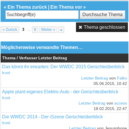
«
Ein Thema zurück
|
Ein Thema vor
»
Thema geschlossen
« Zurück
3
…
8
Weiter »
Möglicherweise verwandte Themen…
Thema / Verfasser
Letzter Beitrag
Das könnt ihr erwarten: Der WWDC 2015 Gerüchteüberblick
trust
Letzter Beitrag
von
Falko
05.06.2015, 10:42
Apple plant eigenes Elektro-Auto - der Gerüchteüberblick
trust
Letzter Beitrag
von
access
18.02.2015, 22:47
Die WWDC 2014 - Der iSzene Gerüchteüberblick
trust
Letzter Beitrag
von Jesusphone