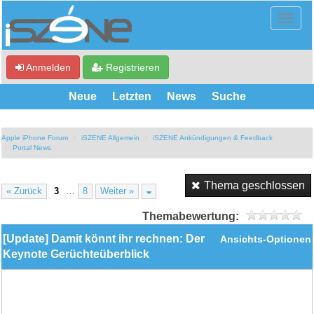
Anmelden
Registrieren
Neue
Letzten
News
Suche
Apple iPhone Forum
iSZENE Allgemein
iSZENE Ankündigungen & Feedback
Portal News
Thema geschlossen
« Zurück
3
…
8
Weiter »
Themabewertung:
[Update] Damit könnt ihr rechnen: Der
Ansichts-Optionen
Keynote Gerüchteüberblick