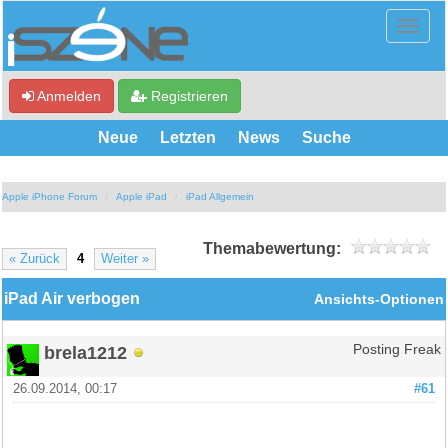
Anmelden
Registrieren
Neue
Letzten
News
Suche
Apple iPhone Forum
Apple iPad
iPad Allgemein
Themabewertung:
« Zurück
4
Weiter »
iPad Air verbogen
Ansichts-Optionen
brela1212
Posting Freak
26.09.2014, 00:17
#61