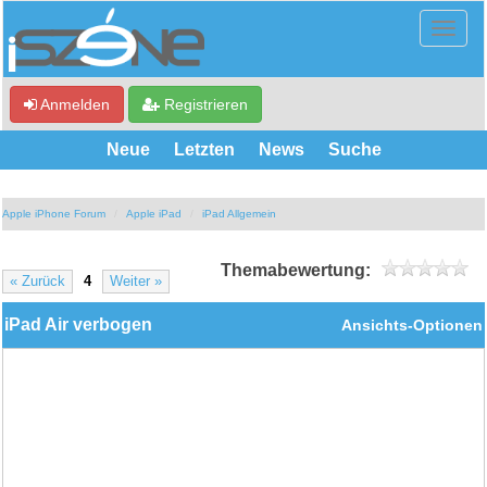
Anmelden
Registrieren
Neue
Letzten
News
Suche
Apple iPhone Forum
Apple iPad
iPad Allgemein
Themabewertung:
« Zurück
4
Weiter »
iPad Air verbogen
Ansichts-Optionen