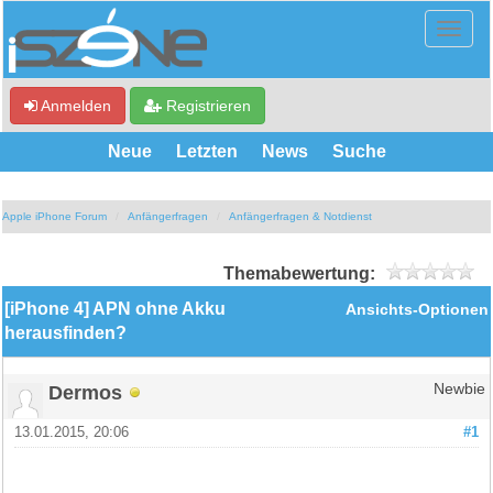
Anmelden
Registrieren
Neue
Letzten
News
Suche
Apple iPhone Forum
Anfängerfragen
Anfängerfragen & Notdienst
Themabewertung:
[iPhone 4] APN ohne Akku
Ansichts-Optionen
herausfinden?
Dermos
Newbie
13.01.2015, 20:06
#1