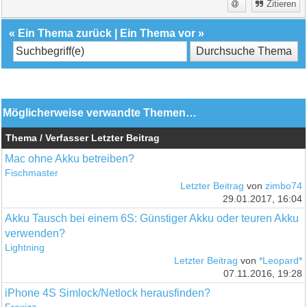
Zitieren
«
Ein Thema zurück
|
Ein Thema vor
»
Möglicherweise verwandte Themen…
Thema / Verfasser
Letzter Beitrag
Mac ohne Akku betreiben?
Fischmaster
Letzter Beitrag
von
zimbo74
29.01.2017, 16:04
Akku Tausch bei einem 6S: Günstiger Akku oder teuren Akku
verwenden?
Lightning
Letzter Beitrag
von
*Leopard*
07.11.2016, 19:28
iPhone 4S Simlock/Netlock herausfinden?